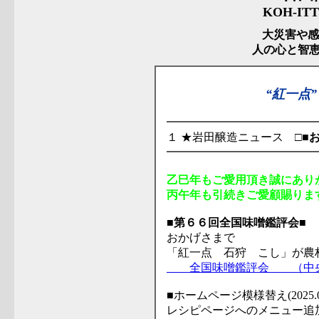
KOH-ITT
大災害や感
人の心と智
“紅一点
━━━━━━━━━━━━━
１ ★岩田醸造ニュース □■
━━━━━━━━━━━━━
乙巳年もご愛用頂き誠にあり
丙午年も引続きご愛顧賜りま
■第６６回全国味噌鑑評会■
おかげさまで
「紅一点 石狩 こし」が農
全国味噌鑑評会 （中央
■ホームページ模様替え(2025.08
レシピページへのメニュー追